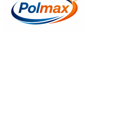
Gyors nézet
GLL 1061B MK10 tetőablak + EDW 2000 keret
157.730
Ft
Kosrába