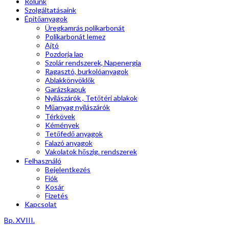
Rólunk
Szolgáltatásaink
Épitőanyagok
Üregkamrás polikarbonát
Polikarbonát lemez
Ajtó
Pozdorja lap
Szolár rendszerek, Napenergia
Ragasztó, burkolóanyagok
Ablakkönyöklők
Garázskapuk
Nyílászárók , Tetőtéri ablakok
Műanyag nyílászárók
Térkövek
Kémények
Tetőfedő anyagok
Falazó anyagok
Vakolatok hőszig. rendszerek
Felhasználó
Bejelentkezés
Fiók
Kosár
Fizetés
Kapcsolat
Bp. XVIII.