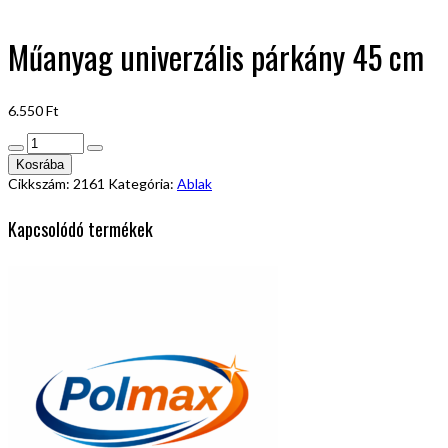
Műanyag univerzális párkány 45 cm
6.550
Ft
Műanyag
univerzális
Kosrába
párkány
Cikkszám:
2161
Kategória:
Ablak
45
cm
Kapcsolódó termékek
mennyiség