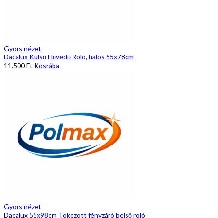
Gyors nézet
Dacalux Külső Hővédő Roló, hálós 55x78cm
11.500
Ft
Kosrába
Gyors nézet
Dacalux 55x98cm Tokozott fényzáró belső roló