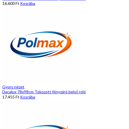
16.600
Ft
Kosrába
Gyors nézet
Dacalux 78x98cm Tokozott fényzáró belső roló
17.455
Ft
Kosrába