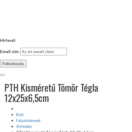
Hírlevél
Email cim:
PTH Kisméretű Tömör Tégla
12x25x6,5cm
Bolt
Falazóelemek
Áthidaló