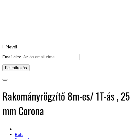
Hírlevél
Email cim:
Rakományrögzítő 8m-es/ 1T-ás , 25
mm Corona
Bolt