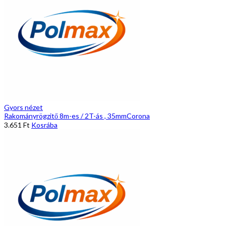
Gyors nézet
Rakományrögzitő 8m-es / 2T-ás , 35mmCorona
3.651
Ft
Kosrába