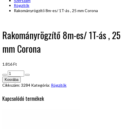
Szerszám
Rögzitők
Rakományrögzítő 8m-es/ 1T-ás , 25 mm Corona
Rakományrögzítő 8m-es/ 1T-ás , 25
mm Corona
1.816
Ft
Rakományrögzítő
8m-
Kosrába
es/
Cikkszám:
3284
Kategória:
Rögzitők
1T-
ás
Kapcsolódó termékek
,
25
mm
Corona
mennyiség