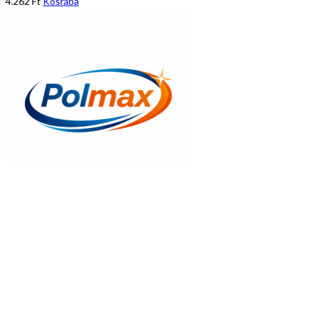
4.262
Ft
Kosrába
Gyors nézet
Rakományrögzítő 5m-es, 25mm
3.005
Ft
Kosrába