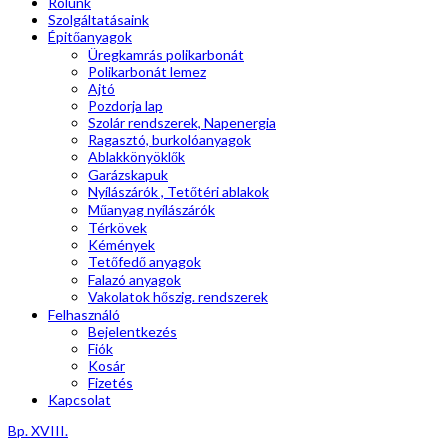
Rólunk
Szolgáltatásaink
Épitőanyagok
Üregkamrás polikarbonát
Polikarbonát lemez
Ajtó
Pozdorja lap
Szolár rendszerek, Napenergia
Ragasztó, burkolóanyagok
Ablakkönyöklők
Garázskapuk
Nyílászárók , Tetőtéri ablakok
Műanyag nyílászárók
Térkövek
Kémények
Tetőfedő anyagok
Falazó anyagok
Vakolatok hőszig. rendszerek
Felhasználó
Bejelentkezés
Fiók
Kosár
Fizetés
Kapcsolat
Bp. XVIII.