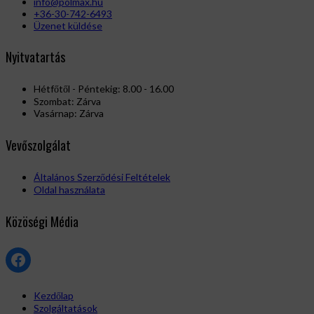
info@polmax.hu
+36-30-742-6493
Üzenet küldése
Nyitvatartás
Hétfőtől - Péntekig: 8.00 - 16.00
Szombat: Zárva
Vasárnap: Zárva
Vevőszolgálat
Általános Szerződési Feltételek
Oldal használata
Közöségi Média
Facebook
Kezdőlap
Szolgáltatások