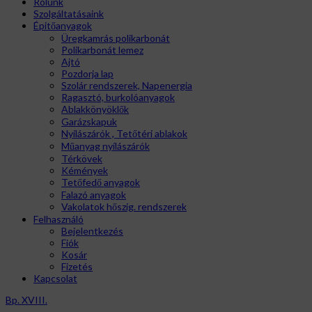
Rólunk
Szolgáltatásaink
Épitőanyagok
Üregkamrás polikarbonát
Polikarbonát lemez
Ajtó
Pozdorja lap
Szolár rendszerek, Napenergia
Ragasztó, burkolóanyagok
Ablakkönyöklők
Garázskapuk
Nyílászárók , Tetőtéri ablakok
Műanyag nyílászárók
Térkövek
Kémények
Tetőfedő anyagok
Falazó anyagok
Vakolatok hőszig. rendszerek
Felhasználó
Bejelentkezés
Fiók
Kosár
Fizetés
Kapcsolat
Bp. XVIII.