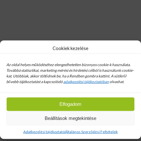
Hírlevél
Cookiek kezelése
Email cim:
Az oldal helyes működéséhez elengedhetetlen bizonyos cookie-k használata.
Továbbá statisztikai, marketing mérési és hirdetési célból is használunk cookie-
kat. Utóbbiak, akkor töltődnek be, ha a Rendben gombra kattint. A sütikről
bővebb tájékoztatást a kapcsolódó
adatkezelési tájékoztatóban
olvashat.
Lindab LSZ 500 szellőzőszőnyeg
Elfogadom
Beállítások megtekintése
Bolt
Lindab Rendszer
Adatkezelési tájékoztató
Általános Szerződési Feltételek
Lindab LSZ 500 szellőzőszőnyeg