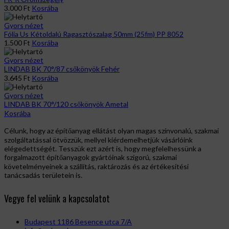
3.000
Ft
Kosrába
Gyors nézet
Fólia Us Kétoldalú Ragasztószalag 50mm (25fm) PP 8052
1.500
Ft
Kosrába
Gyors nézet
LINDAB BK 70°/87 csőkönyök Fehér
3.645
Ft
Kosrába
Gyors nézet
LINDAB BK 70°/120 csőkönyök Ametal
Kosrába
Célunk, hogy az építőanyag ellátást olyan magas színvonalú, szakmai
szolgáltatással ötvözzük, mellyel kiérdemelhetjük vásárlóink
elégedettségét. Tesszük ezt azért is, hogy megfelelhessünk a
forgalmazott építőanyagok gyártóinak szigorú, szakmai
követelményeinek a szállítás, raktározás és az értékesítési
tanácsadás területein is.
Vegye fel velünk a kapcsolatot
Budapest 1186 Besence utca 7/A