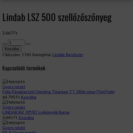
Lindab LSZ 500 szellőzőszőnyeg
2.667
Ft
Lindab
LSZ
Kosrába
500
Cikkszám:
1765
Kategória:
Lindab Rendszer
szellőzőszőnyeg
mennyiség
Kapcsolódó termékek
Gyors nézet
Fólia Páraátersztő Ventina Titanium TT 180g síma (75m²/tek)
64.790
Ft
Kosrába
Gyors nézet
LINDAB BK 70°/87 csőkönyök Barna
3.645
Ft
Kosrába
Gyors nézet
FR-R Oromszegély